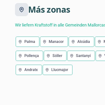
Más zonas
Wir liefern Kraftstoff in alle Gemeinden Mallorca
Palma
Manacor
Alcúdia
Pollença
Sóller
Santanyí
Andratx
Llucmajor