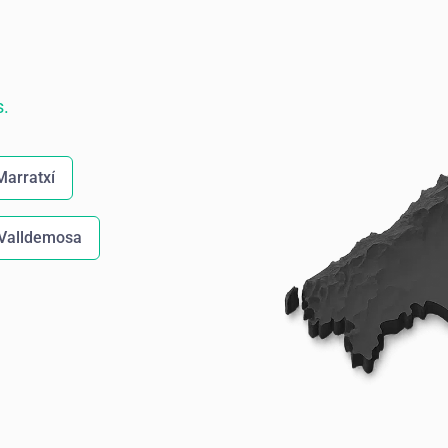
s.
Marratxí
Valldemosa