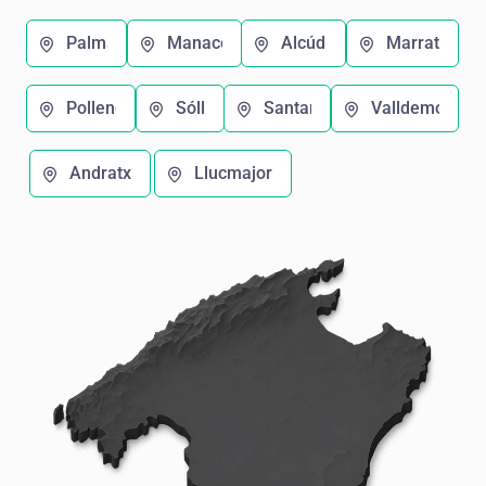
Palma
Manacor
Alcúdia
Marratxí
Pollença
Sóller
Santanyí
Valldemosa
Andratx
Llucmajor