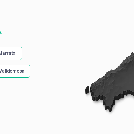
s.
Marratxí
Valldemosa