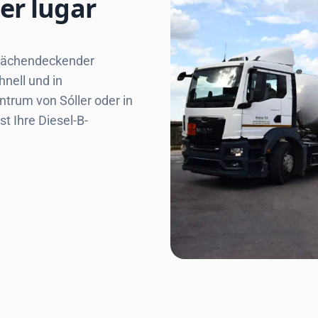
er lugar
 flächendeckender
hnell und in
trum von Sóller oder in
t Ihre Diesel-B-