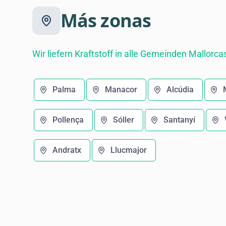
Más zonas
Wir liefern Kraftstoff in alle Gemeinden Mallorca
Palma
Manacor
Alcúdia
Pollença
Sóller
Santanyí
Andratx
Llucmajor