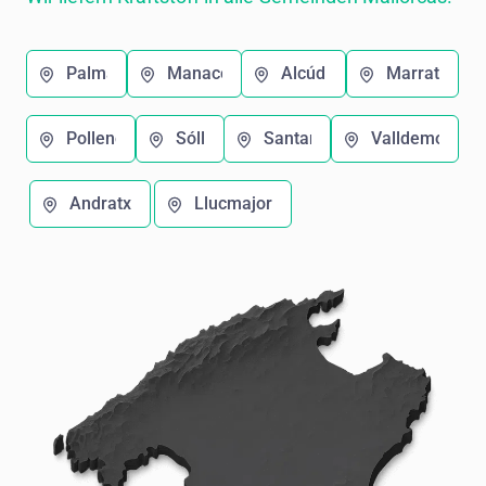
Palma
Manacor
Alcúdia
Marratxí
Pollença
Sóller
Santanyí
Valldemosa
Andratx
Llucmajor