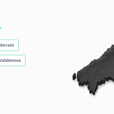
s.
Marratxí
Valldemosa