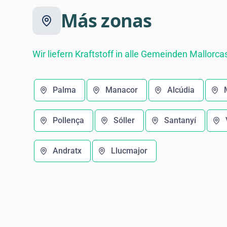
Más zonas
Wir liefern Kraftstoff in alle Gemeinden Mallorca
Palma
Manacor
Alcúdia
Pollença
Sóller
Santanyí
Andratx
Llucmajor