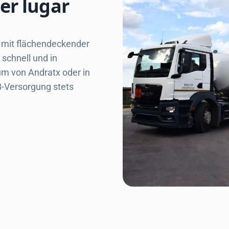
er lugar
tx mit flächendeckender
 schnell und in
m von Andratx oder in
-B-Versorgung stets